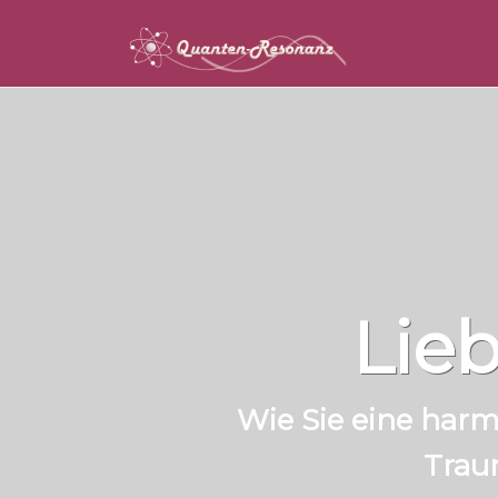
Lie
Wie Sie eine harm
Trau