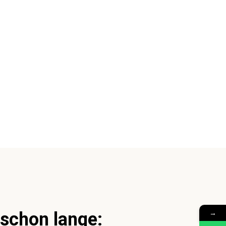
→
 schon lange: