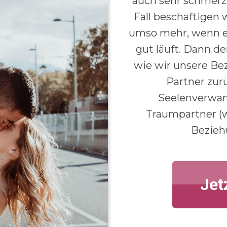
auch sehr schmerzh
Fall beschäftigen 
umso mehr, wenn e
gut läuft. Dann d
wie wir unsere Bez
Partner zur
Seelenverwan
Traumpartner (
Bezieh
Jet