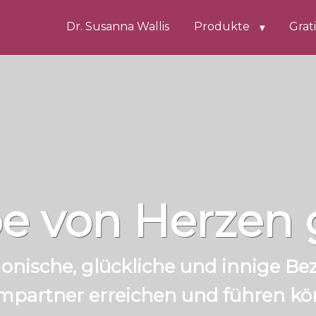
Dr. Susanna Wallis
Produkte
Grat
be von Herzen 
onische, glückliche und innige B
mpartner erreichen und führen kö