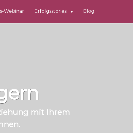
is-Webinar
Erfolgsstories
Blog
gern
eziehung mit Ihrem
nnen.