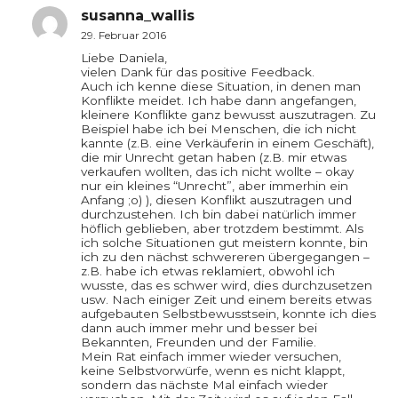
susanna_wallis
29. Februar 2016
Liebe Daniela,
vielen Dank für das positive Feedback.
Auch ich kenne diese Situation, in denen man
Konflikte meidet. Ich habe dann angefangen,
kleinere Konflikte ganz bewusst auszutragen. Zu
Beispiel habe ich bei Menschen, die ich nicht
kannte (z.B. eine Verkäuferin in einem Geschäft),
die mir Unrecht getan haben (z.B. mir etwas
verkaufen wollten, das ich nicht wollte – okay
nur ein kleines “Unrecht”, aber immerhin ein
Anfang ;o) ), diesen Konflikt auszutragen und
durchzustehen. Ich bin dabei natürlich immer
höflich geblieben, aber trotzdem bestimmt. Als
ich solche Situationen gut meistern konnte, bin
ich zu den nächst schwereren übergegangen –
z.B. habe ich etwas reklamiert, obwohl ich
wusste, das es schwer wird, dies durchzusetzen
usw. Nach einiger Zeit und einem bereits etwas
aufgebauten Selbstbewusstsein, konnte ich dies
dann auch immer mehr und besser bei
Bekannten, Freunden und der Familie.
Mein Rat einfach immer wieder versuchen,
keine Selbstvorwürfe, wenn es nicht klappt,
sondern das nächste Mal einfach wieder