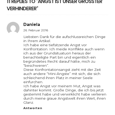
11 REPLIES TO "ANGST IST UNSER GRÖSSTER V
ERHINDERER"
Daniela
26. Februar 2016
Liebsten Dank für die aufschlussreichen Dinge
in Ihrem Artikel.
Ich habe eine tiefsitzende Angst vor
Konfrontation. Ich meide Konflikte auch wenn
ich aus der Grundsituatuon heraus der
benachteiligte Part bin und eigentlich ein
begründetes Recht darauf hätte, mich zu
“beschweren”.
Diese Konfrontationsangst zieht mit der Zeit
auch andere “Mini-Ängste” mit sich, die sich
schleichend ihren Platz in meiner Seele
einfurchen.
Ich habe Angst vor meinem Mut, Angst was
dahinter kommt. Große Dinge, die ich bis jetzt
gestemmt habe und verwirklicht habe verlieren
durch meine graue Angstwelt ihren Wert, ihren
Glanz.
Antworten