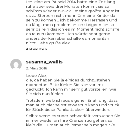
Ich leide am PA seid 2014 hatte eine Zeit lang
ruhe aber seid drei Monaten kommt sie so
schlimm wieder zurück .. meine größte Angst ist
es zu Sterben nicht mehr für meine Kinder da
sein zu können .. ich bekomme Herzrasen und
da fängt mein problem an ich steiger mich so
sehr da rein das ich es im Moment nicht schaffe
da raus zu kommen .. ich würde sehr gerne
anders denken aber schaffe es momentan
nicht.. liebe grüße alex
Antworten
susanna_wallis
2. März 2016
Liebe Alex,
oje, da haben Sie ja einiges durchzustehen
momentan. Bitte fühlen Sie sich von mir
gedrückt. Ich kann mir sehr gut vorstellen, wie
Sie sich nun fühlen.
Trotzdem weiß ich aus eigener Erfahrung, dass
man auch hier selbst etwas tun kann und Stück
für Stück diese Panikattacken überwinden.
Selbst wenn es super-schwerfällt, versuchen Sie
immer wieder an Ihre Grenzen zu gehen, so
klein die Hürden auch immer sein mögen. Sie