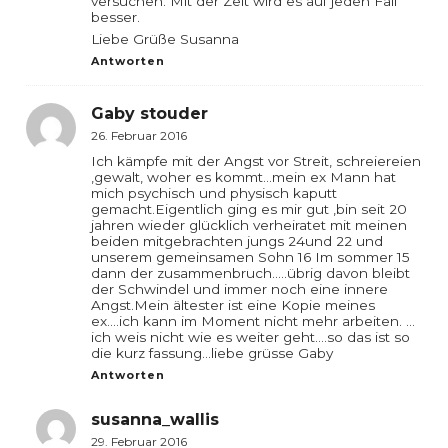
versuchen. Mit der Zeit wird es auf jeden Fall
besser.
Liebe Grüße Susanna
Antworten
Gaby stouder
26. Februar 2016
Ich kämpfe mit der Angst vor Streit, schreiereien
,gewalt, woher es kommt…mein ex Mann hat
mich psychisch und physisch kaputt
gemacht.Eigentlich ging es mir gut ,bin seit 20
jahren wieder glücklich verheiratet mit meinen
beiden mitgebrachten jungs 24und 22 und
unserem gemeinsamen Sohn 16 Im sommer 15
dann der zusammenbruch…..übrig davon bleibt
der Schwindel und immer noch eine innere
Angst.Mein ältester ist eine Kopie meines
ex….ich kann im Moment nicht mehr arbeiten. …
ich weis nicht wie es weiter geht….so das ist so
die kurz fassung…liebe grüsse Gaby
Antworten
susanna_wallis
29. Februar 2016