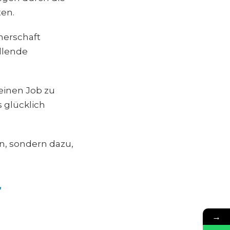
ten.
nerschaft
üllende
 einen Job zu
 glücklich
n, sondern dazu,
→