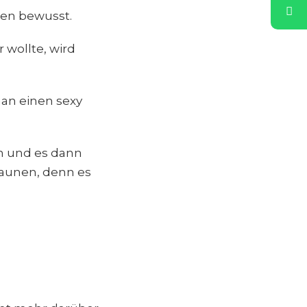
ben bewusst.
wollte, wird
man einen sexy
en und es dann
staunen, denn es