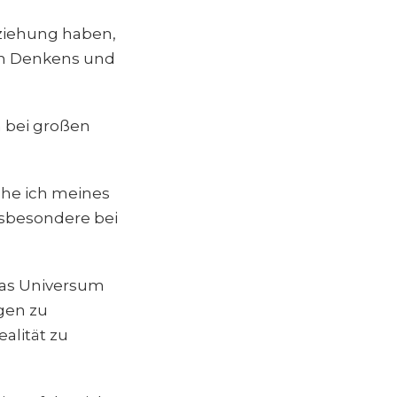
nziehung haben,
ran Denkens und
h bei großen
che ich meines
nsbesondere bei
 das Universum
gen zu
alität zu