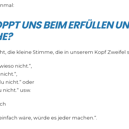
inmal:
PPT UNS BEIM ERFÜLLEN U
E?
ht, die kleine Stimme, die in unserem Kopf Zweifel 
wieso nicht.“,
nicht.“,
du nicht.“ oder
 nicht.“ usw.
ch
einfach wäre, würde es jeder machen.“.