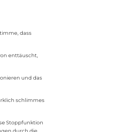
Stimme, dass
von enttäuscht,
ionieren und das
irklich schlimmes
se Stoppfunktion
ngen durch die