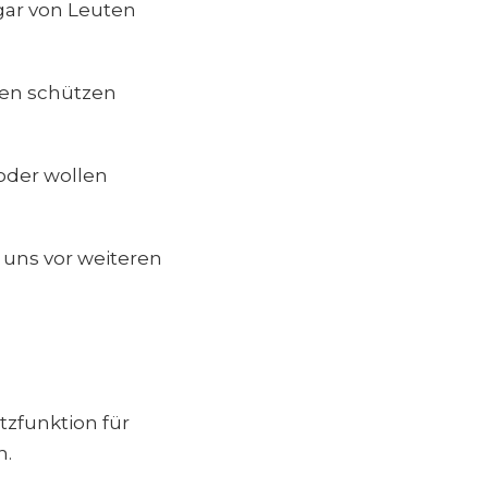
gar von Leuten
nen schützen
 oder wollen
uns vor weiteren
tzfunktion für
n.