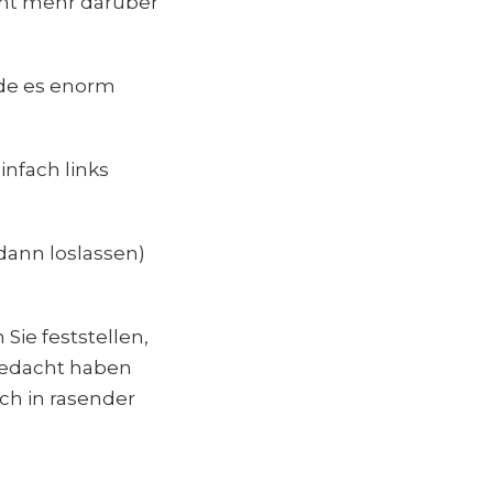
cht mehr darüber
inde es enorm
nfach links
ann loslassen)
ie feststellen,
 gedacht haben
ch in rasender