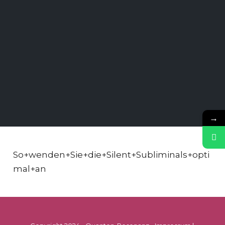
→
So+wenden+Sie+die+Silent+Subliminals+opti
mal+an