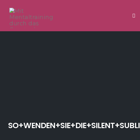
Tog
Skip
to
content
SO+WENDEN+SIE+DIE+SILENT+SUBL