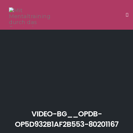
Tog
Skip
to
content
VIDEO-BG__OPDB-
OP5D932B1AF2B553-80201167