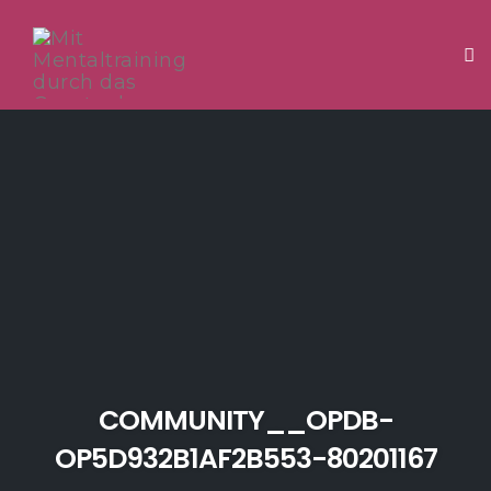
Tog
Skip
to
content
COMMUNITY__OPDB-
OP5D932B1AF2B553-80201167