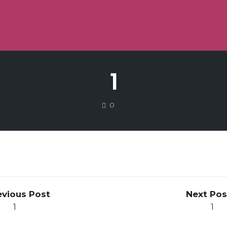
1
COMMENTS
0
evious Post
Next Pos
1
1