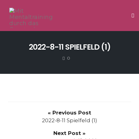
Tog
Skip
to
2022-8-11 SPIELFELD (1)
content
COMMENTS
0
« Previous Post
2022-8-11 Spielfeld (1)
Next Post »