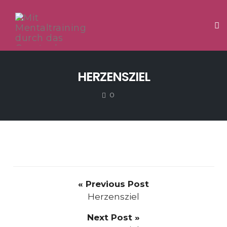
Tog
Skip
to
HERZENSZIEL
content
COMMENTS
0
« Previous Post
Herzensziel
Next Post »