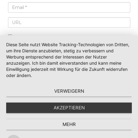
Diese Seite nutzt Website Tracking-Technologien von Dritten,
Name, E-Mail-Adresse und Website in
um ihre Dienste anzubieten, stetig zu verbessern und
diesem Browser für meinen nächsten
Werbung entsprechend der Interessen der Nutzer
Kommentar speichern.
anzuzeigen. Ich bin damit einverstanden und kann meine
Einwilligung jederzeit mit Wirkung für die Zukunft widerrufen
oder ändern.
VERWEIGERN
AKZEPTIEREN
Copyright 2024 - Quanten-Resonanz -
Impressum
|
MEHR
Datenschutz