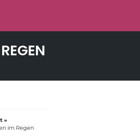
 REGEN
t »
hen im Regen