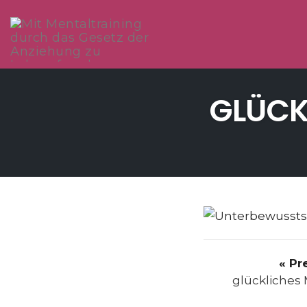
Skip
to
GLÜCK
content
« Pr
glückliches