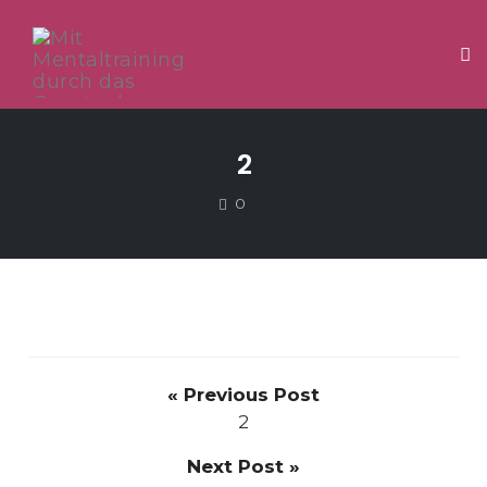
Tog
Skip
to
2
content
COMMENTS
0
« Previous Post
2
Next Post »