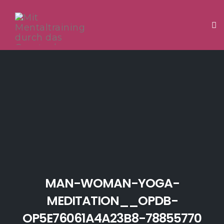
Tog
Skip
to
content
MAN-WOMAN-YOGA-
MEDITATION__OPDB-
OP5E76061A4A23B8-78855770