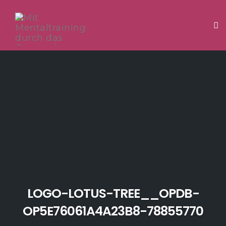
Tog
Skip
to
content
LOGO-LOTUS-TREE__OPDB-
OP5E76061A4A23B8-78855770