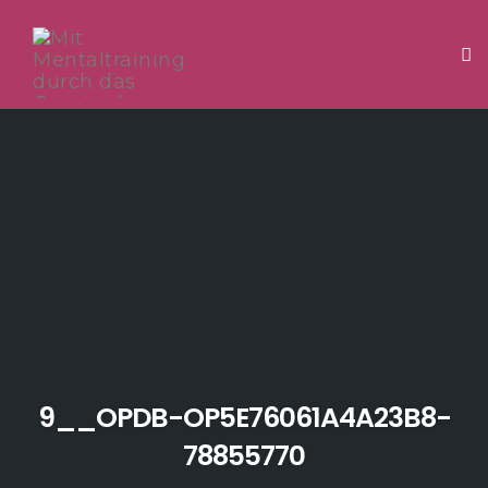
Tog
Skip
to
content
9__OPDB-OP5E76061A4A23B8-
78855770