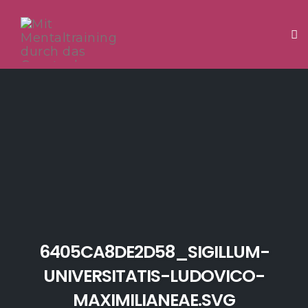
Tog
Skip
to
content
6405CA8DE2D58_SIGILLUM-
UNIVERSITATIS-LUDOVICO-
MAXIMILIANEAE.SVG