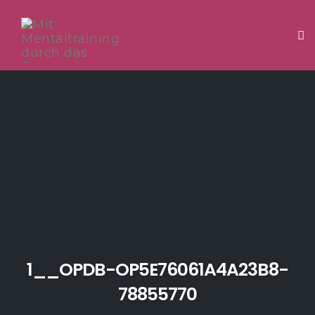
Tog
Skip
to
content
1__OPDB-OP5E76061A4A23B8-
78855770