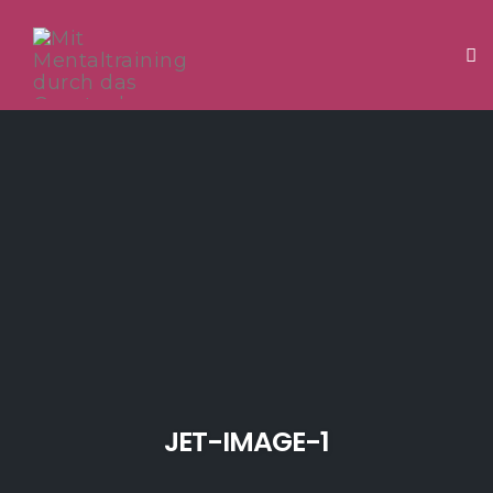
Tog
Skip
to
content
JET-IMAGE-1