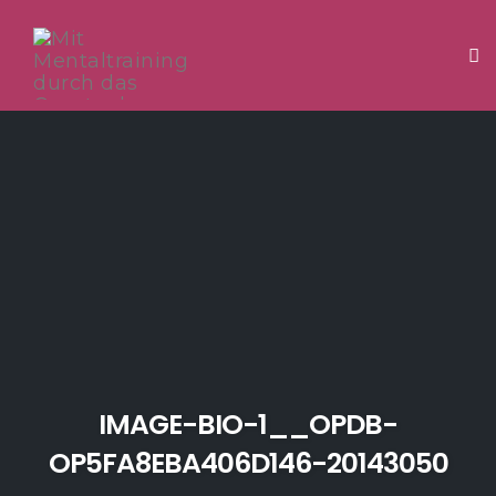
Tog
Skip
to
content
IMAGE-BIO-1__OPDB-
OP5FA8EBA406D146-20143050