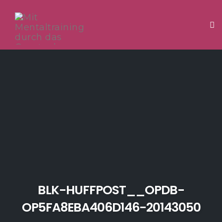
Tog
Skip
to
content
BLK-HUFFPOST__OPDB-
OP5FA8EBA406D146-20143050