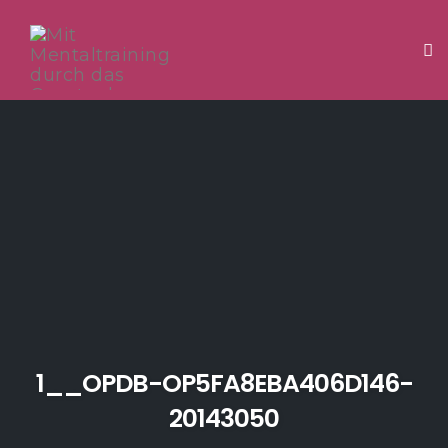
Tog
Skip
to
content
1__OPDB-OP5FA8EBA406D146-
20143050