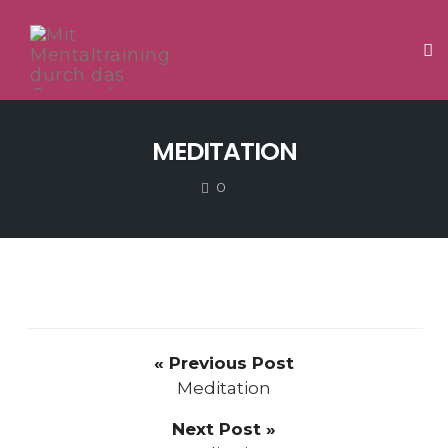
Tog
Skip
to
MEDITATION
content
COMMENTS
0
« Previous Post
Meditation
Next Post »