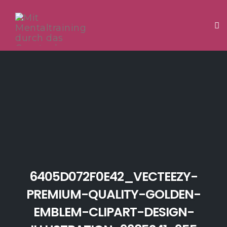
Tog
Skip
to
content
6405D072F0E42_VECTEEZY-
PREMIUM-QUALITY-GOLDEN-
EMBLEM-CLIPART-DESIGN-