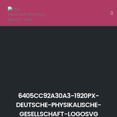
Tog
Skip
to
content
6405CC92A30A3-1920PX-
DEUTSCHE-PHYSIKALISCHE-
GESELLSCHAFT-LOGOSVG