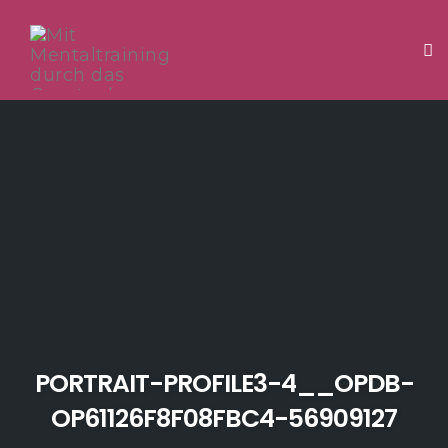
Tog
Skip
to
content
PORTRAIT-PROFILE3-4__OPDB-
OP61126F8F08FBC4-56909127