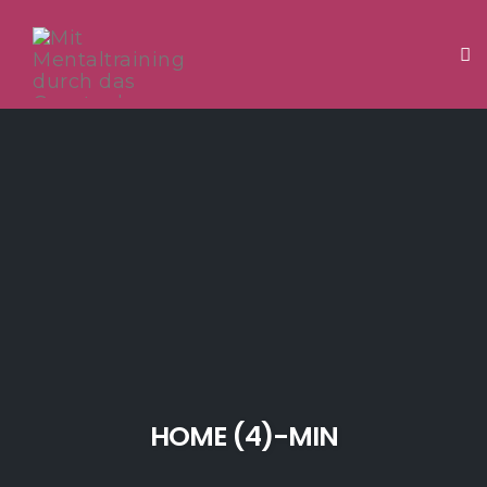
Tog
Skip
to
content
HOME (4)-MIN