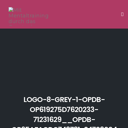
Tog
Skip
to
content
LOGO-8-GREY-1-OPDB-
OP619275D7620233-
71231629__OPDB-