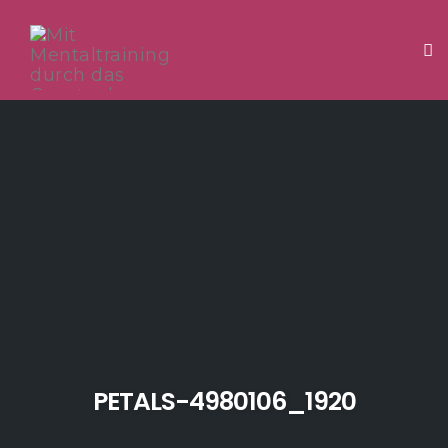
Tog
Skip
to
content
PETALS-4980106_1920