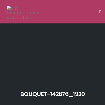
Tog
Skip
to
content
BOUQUET-142876_1920