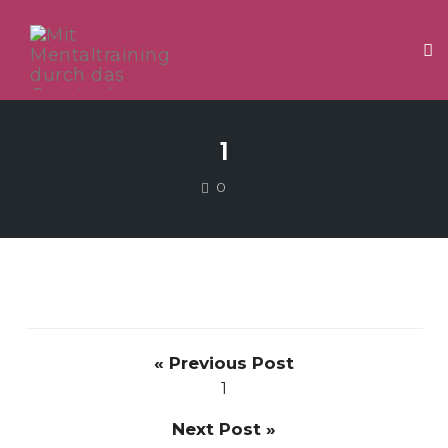
Tog
Skip
to
1
content
COMMENTS
0
« Previous Post
1
Next Post »