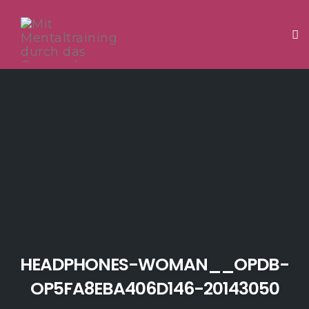
Tog
Skip
to
content
HEADPHONES-WOMAN__OPDB-
OP5FA8EBA406D146-20143050