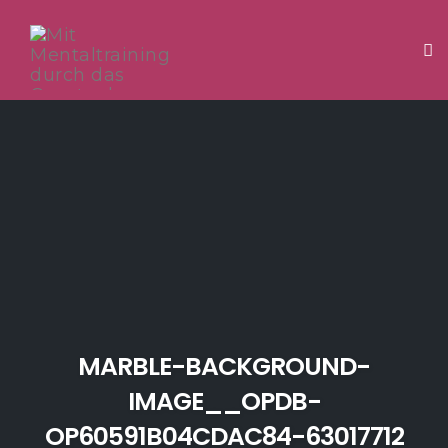
Tog
Skip
to
content
MARBLE-BACKGROUND-
IMAGE__OPDB-
OP60591B04CDAC84-63017712