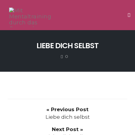
Tog
Skip
to
LIEBE DICH SELBST
content
COMMENTS
0
« Previous Post
Liebe dich selbst
Next Post »