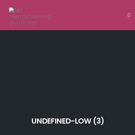
Tog
Skip
to
content
UNDEFINED-LOW (3)