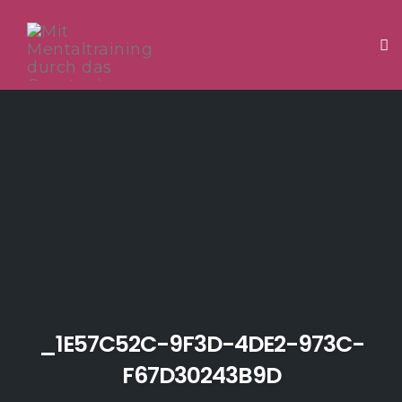
Tog
Skip
to
content
_1E57C52C-9F3D-4DE2-973C-
F67D30243B9D