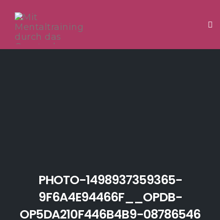
Tog
Skip
to
content
PHOTO-1498937359365-
9F6A4E94466F__OPDB-
OP5DA210F446B4B9-08786546