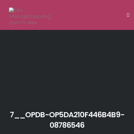
Tog
Skip
to
content
7__OPDB-OP5DA210F446B4B9-
08786546