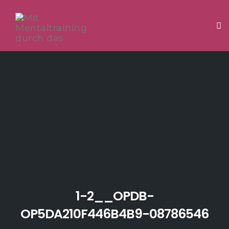
Tog
Skip
to
content
1-2__OPDB-
OP5DA210F446B4B9-08786546