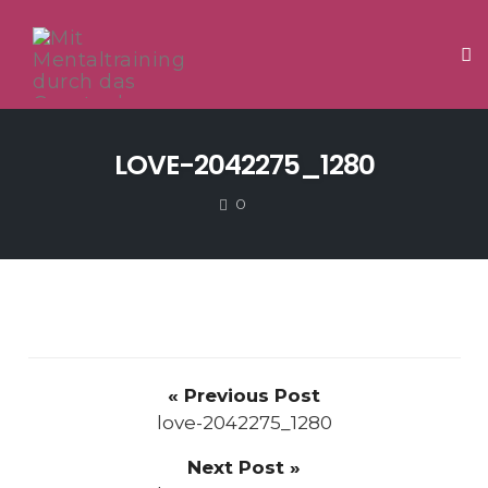
Tog
Skip
to
LOVE-2042275_1280
content
COMMENTS
0
« Previous Post
love-2042275_1280
Next Post »