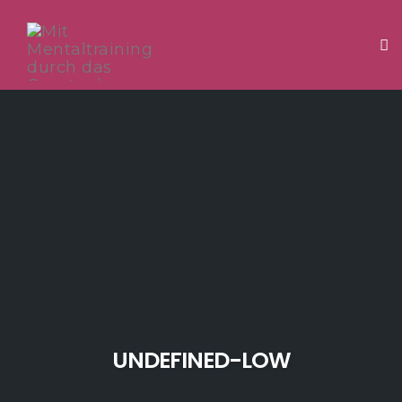
Tog
Skip
to
content
UNDEFINED-LOW