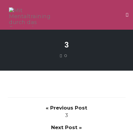
Tog
Skip
to
3
content
COMMENTS
0
« Previous Post
3
Next Post »