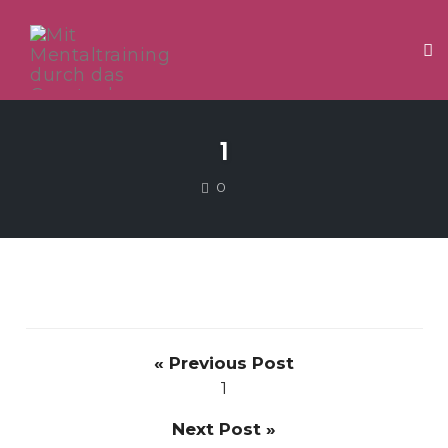
Tog
Skip
to
1
content
COMMENTS
0
« Previous Post
1
Next Post »