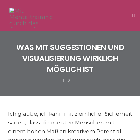
Tog
Skip
to
WAS MIT SUGGESTIONEN UND
content
VISUALISIERUNG WIRKLICH
MÖGLICH IST
COMMENTS
2
Ich glaube, ich kann mit ziemlicher Sicherheit
sagen, dass die meisten Menschen mit
einem hohen Maß an kreativem Potential
geboren werden. Ich glaube auch, dass die