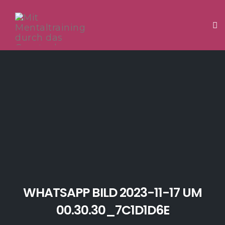
Tog
Skip
to
content
WHATSAPP BILD 2023-11-17 UM
00.30.30_7C1D1D6E