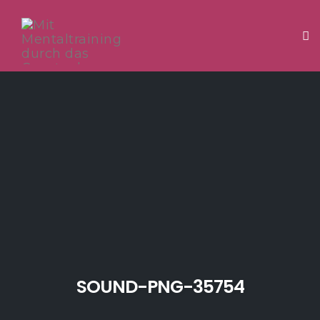
Tog
Skip
to
content
SOUND-PNG-35754