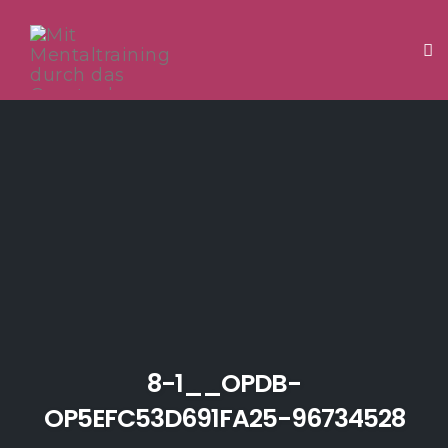
Tog
Skip
to
content
8-1__OPDB-
OP5EFC53D691FA25-96734528