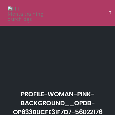
Tog
Skip
to
content
PROFILE-WOMAN-PINK-
BACKGROUND__OPDB-
OP633B0CFE31F7D7-56022176