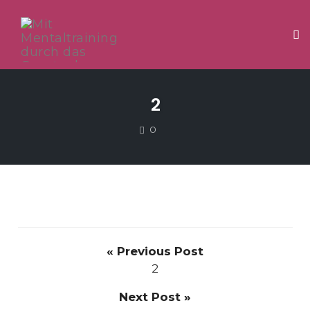
Tog
Skip
to
2
content
COMMENTS
0
« Previous Post
2
Next Post »