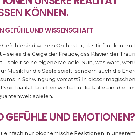
IONEN UNSERE REALITÄT
USSEN KÖNNEN.
ON GEFÜHL UND WISSENSCHAFT
ne Gefühle sind wie ein Orchester, das tief in deinem 
– sei es die Geige der Freude, das Klavier der Traur
– spielt seine eigene Melodie. Nun, was wäre, wen
ur Musik für die Seele spielt, sondern auch die Ene
sums in Schwingung versetzt? In dieser magisch
piritualität tauchen wir tief in die Rolle ein, die u
uantenwelt spielen.
D GEFÜHLE UND EMOTIONEN?
ht einfach nur biochemische Reaktionen in unserem 