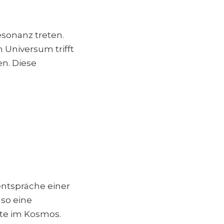
sonanz treten.
m Universum trifft
n. Diese
 entspräche einer
so eine
te im Kosmos.