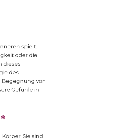
Inneren spielt.
igkeit oder die
n dieses
rgie des
en Begegnung von
nsere Gefühle in
*
Körper. Sie sind