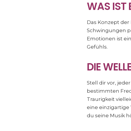
WAS IST 
Das Konzept der F
Schwingungen pro
Emotionen ist ei
Gefühls.
DIE WEL
Stell dir vor, je
bestimmten Frequ
Traurigkeit viell
eine einzigartige
du seine Musik h