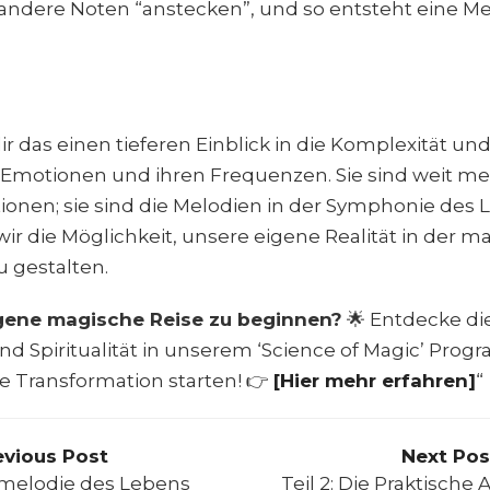
andere Noten “anstecken”, und so entsteht eine Mel
dir das einen tieferen Einblick in die Komplexität u
n Emotionen und ihren Frequenzen. Sie sind weit me
onen; sie sind die Melodien in der Symphonie des 
ir die Möglichkeit, unsere eigene Realität in der 
 gestalten.
igene magische Reise zu beginnen?
🌟 Entdecke die
d Spiritualität in unserem ‘Science of Magic’ Prog
 Transformation starten! 👉
[Hier mehr erfahren]
“
evious Post
Next Pos
melodie des Lebens
Teil 2: Die Praktisch