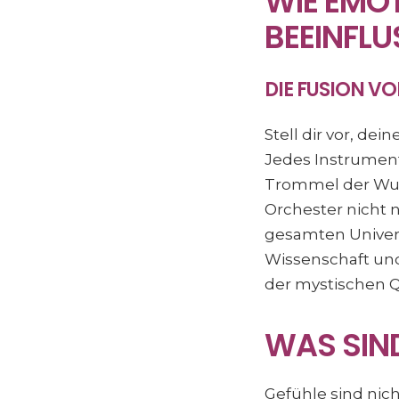
WIE EMOT
BEEINFL
DIE FUSION V
Stell dir vor, dei
Jedes Instrument 
Trommel der Wut 
Orchester nicht n
gesamten Univer
Wissenschaft und S
der mystischen Q
WAS SIN
Gefühle sind nic