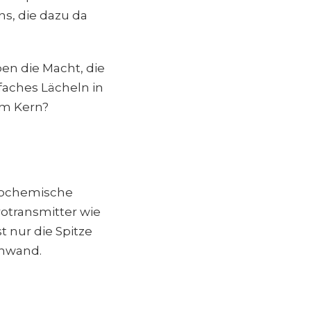
ns, die dazu da
en die Macht, die
faches Lächeln in
im Kern?
biochemische
rotransmitter wie
t nur die Spitze
inwand.