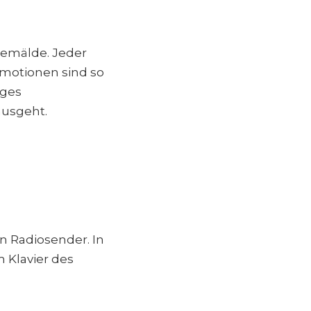
 Gemälde. Jeder
Emotionen sind so
iges
ausgeht.
in Radiosender. In
 Klavier des