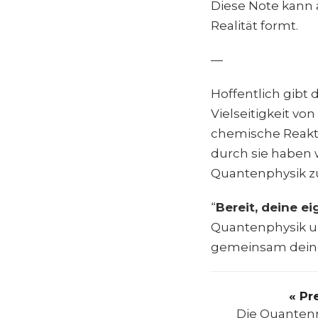
Diese Note kann 
Realität formt.
—
Hoffentlich gibt 
Vielseitigkeit vo
chemische Reakti
durch sie haben w
Quantenphysik zu
“
Bereit, deine e
Quantenphysik un
gemeinsam deine
« Pr
Die Quanten