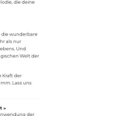
odie, die deine
nd die wunderbare
hr als nur
Lebens. Und
magischen Welt der
 Kraft der
ramm. Lass uns
t »
e Anwendung der