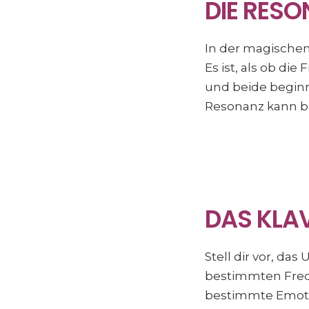
DIE RES
In der magische
Es ist, als ob di
und beide begin
Resonanz kann bu
DAS KLA
Stell dir vor, da
bestimmten Frequ
bestimmte Emoti