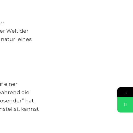
er
er Welt der
natur’ eines
f einer
→
während die
diosender” hat
stellst, kannst