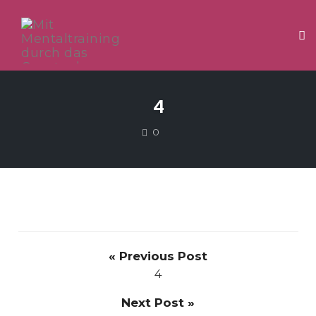
Tog
Skip
to
4
content
COMMENTS
0
« Previous Post
4
Next Post »