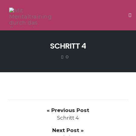
Tog
Skip
to
SCHRITT 4
content
COMMENTS
0
« Previous Post
Schritt 4
Next Post »